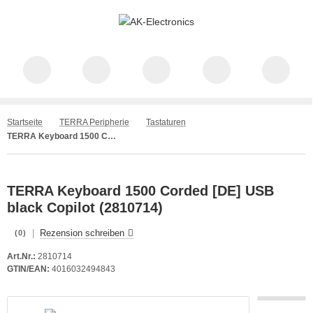
Startseite
TERRA Peripherie
Tastaturen
TERRA Keyboard 1500 Corded [DE] USB black Copilot (2810714)
TERRA Keyboard 1500 Corded [DE] USB
black Copilot (2810714)
|
Rezension schreiben
(0)
Art.Nr.:
2810714
GTIN/EAN:
4016032494843