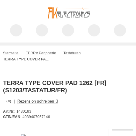
Startseite
TERRA Peripherie
Tastaturen
TERRA TYPE COVER PAD 1262 [FR] (S1203/TASTATUR/FR)
TERRA TYPE COVER PAD 1262 [FR]
(S1203/TASTATUR/FR)
|
Rezension schreiben
(0)
Art.Nr.:
1480183
GTIN/EAN:
4039407057146